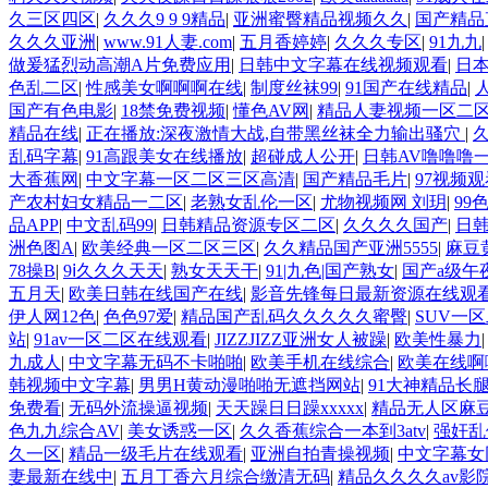
国产精品视频 日本乱伦视频第十页 日本黄色精品视频 婷婷五
久三区四区
|
久久久9 9 9精品
|
亚洲蜜臀精品视频久久
|
国产精品
说电影综合区 99精品黄片 无码欧美毛片一区二区三 91超级
久久久亚洲
|
www.91人妻.com
|
五月香婷婷
|
久久久专区
|
91九九
www.99.com黄色片 欧美黄片精品一区二区三区 国产三级片
做爰猛烈动高潮A片免费应用
|
日韩中文字幕在线视频观看
|
日
婷婷七七久久激情五月天四色播 超碰caoporn91精品 国产
色乱二区
|
性感美女啊啊啊在线
|
制度丝袜99
|
91国产在线精品
|
二区 国产乱伦日韩免费欧美 97激情人妻小说 大香蕉日韩区欧
国产有色电影
|
18禁免费视频
|
懂色AV网
|
精品人妻视频一区二
生活电影 精品久久国产亚洲av麻豆 五月天婷婷欧美成人 国产一
精品在线
|
正在播放:深夜激情大战,自带黑丝袜全力输出骚穴
|
妻 国产精品夜色一区二区三区 欧美午夜激情视频网 91在线视
乱码字幕
|
91高跟美女在线播放
|
超碰成人公开
|
日韩AV噜噜噜
级网网 国产黄色观看 91爽人人爽人人插人人爽 欧美日韩性爱视
大香蕉网
|
中文字幕一区二区三区高清
|
国产精品毛片
|
97视频观
无码日韩逼紧 亚洲精品欧美二区三区中文字幕 蜜臀AV在线播放
产农村妇女精品一二区
|
老熟女乱伦一区
|
尤物视频网 刘玥
|
99
久久三级视屏 日本天堂a在线 在线免费观看a黄片 人妻熟人中文
品APP
|
中文乱码99
|
日韩精品资源专区二区
|
久久久久国产
|
日
日本黄色一区二区三区电影 丝袜人妻一区二区三区网站 av中文
洲色图A
|
欧美经典一区二区三区
|
久久精品国产亚洲5555
|
麻豆
操人人操 国产91色图区 国产性天天综合网 91孕妇一区二区三
78操B
|
9ⅰ久久久天天
|
熟女天天干
|
91|九色|国产熟女
|
国产a级午
码一区二区三区乱码 久久久久久久久久一级黄色片美女 日韩老
五月天
|
欧美日韩在线国产在线
|
影音先锋每日最新资源在线观
国产91三级在线播放 亚洲精品一二区狠狠撸婷婷五月天 大香蕉国
伊人网12色
|
色色97爱
|
精品国产乱码久久久久久蜜臀
|
SUV一
另类 欧美日一区二区黄色电影 亚洲超黄AV 亚洲日本中文字幕
站
|
91av一区二区在线观看
|
JIZZJIZZ亚洲女人被躁
|
欧美性暴力
AA久久久久免费看 国产传媒精品视频91 一级黄片精品在线精
九成人
|
中文字幕无码不卡啪啪
|
欧美手机在线综合
|
欧美在线啊
亚洲韩日一区91 91精品偷窥一区二区 大香蕉手机视频免费线 亚
韩视频中文字幕
|
男男H黄动漫啪啪无遮挡网站
|
91大神精品长
中文版 欧美情色一区=区 亚洲精品久久国产精品37P 亚洲少妇
免费看
|
无码外流操逼视频
|
天天躁日日躁xxxxx
|
精品无人区麻
色九九综合AV
|
美女诱惑一区
|
久久香蕉综合一本到3atv
|
强奸乱
久一区
|
精品一级毛片在线观看
|
亚洲自拍青操视频
|
中文字幕女
妻最新在线中
|
五月丁香六月综合缴清无码
|
精品久久久久av影