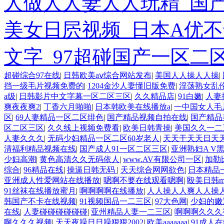
人做人人妻人人玩精_国
美女日屄视频_日本A优不
文字_97超碰国产一区二
欧美3级网站 一区二区亚洲AV 精品九九九三级片 亚洲姑娘按
超碰综合97在线
|
日韩欧美aⅴ综合网站发布
|
美国人人操人人操
|
品一在线 亚洲成人网站在线视频播放 粉嫩视频免费在线播放 欧
挡一级毛片视频免费的
|
1204金沙人妻懂旧版免费
|
淫荡熟女乱
一二三区 观看性高潮在线播放网站 日本人妻交换偷拍视频 国
a级
|
日韩影片中文字幕一区二区三区
|
久久精品店
|
91白嫩
|
人妻
级久久久久 国产乱淫视频久久久久 久久黄色AV网站 久久亚洲A
爽夜夜爽2
|
丁香六月啪啪
|
日本韩欧美在线播放a
|
一中国女人毛
自拍偷拍-国产... 亚洲啪啪综合av一区 亚洲成人噜噜噜噜噜 
区
|
69人妻精品一区二区绯色
|
国产精品视频自拍在线
|
国产精品
伦一区二区三区 日韩精品亚洲偷拍 亚洲无码高清日韩欧美一区
区二区三区
|
久久线上视频免费看
|
欧美日韩青操
|
美国久久一二
合网 综合激情小说一区 亚洲AV日韩在线观看 91手机在线亚
人妻久久久
|
无码少妇精品一区二区60岁老人
|
天天干天天日天
清不卡 欧美特黄一级户外 99精品国产无码 黄色成年国产精品 9
清福利精品视频在线
|
国产成人91一区二区三区
|
亚洲熟妇A V
在线观看 黄片一级欧美AAA特黄一级欧美久久 在线免费AV不
少妇高潮
|
黄色高清久久无码依人
|
www.AV有限公司一区
|
加勒
臀 亚洲精品国偷拍自产在线观看 国产伦一区二区三区免费Ai 人
综合
|
96精品在线
|
操逼日韩无码
|
天天综合网网欲色
|
日本精品
网 欧美韩国日本色综合久久久久蜜月 婷婷激情五月天麻豆 av
亚洲成人性爱网站在线播放
|
嗯啊不要在线观看嗯啊
|
殴美日韩
说 国精品无码一区二区三区左线 中文字幕无码不卡一区二区三区
91丝袜在线播放蜜月
|
啊啊啊啊在线播放
|
人人操人人爽人人操
区二 欧美黄片第二区 91麻豆VA国产 国产精品乱码一区二区
韩国产不卡在线视频
|
91视频国品一二三区
|
97大色网
|
少妇的嫩
综合激情中文字幕 99久久久无码国产精品秋霞网 黄色美女日本
在线
|
人妻碰碰碰碰碰碰
|
亚州精品人妻一二三区
|
啊啊啊久久久
欧美二区三页 国产成人自拍欧美在线 国产黄色免费 日韩黄色电影
啊久久久视频
|
天天夜躁日日躁狠狠2002
|
欧美aaaaaaa
|
91成人