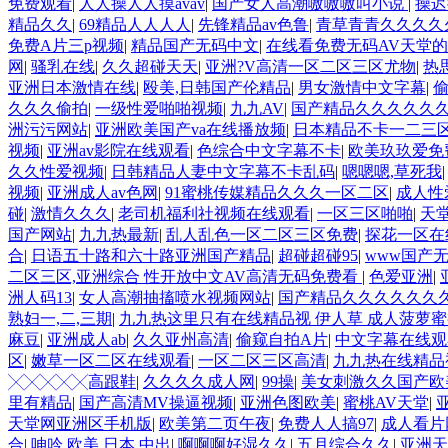
免费观看
|
人人操人人摸avav
|
国产女人高潮嗷嗷嗷叫小说
|
操迟
精品久久
|
69精品人人人人
|
先锋精品av色鲁
|
青草青青久久久久
免费A片三p视频
|
精品国产无码中文
|
在线看免费无码AV天堂的
网
|
骚乳在线
|
久久超碰天天
|
亚洲?V高清一区二区三区尤物
|
热
亚洲日本激情在线
|
殴美,日韩国产伦精品
|
男女激情中文字幕
|
偷
久久久偷拍
|
一级性爱啪啪视频
|
九九AV
|
国产精品久久久久久
洲污污网站
|
亚洲欧美国产va在线播放频
|
日本精品不卡一二三
视频
|
亚洲av影院在线观看
|
色综合中文字幕不卡
|
欧美玖玖爱免
久久性爱视频
|
日韩精品人妻中文字幕不卡乱码
|
嗯嗯嗯,草死我
视频
|
亚洲成人av色网
|
91蜜桃传媒精品久久久一区二区
|
成人性爱
碰
|
激情久久久
|
老司机福利社视频在线观看
|
一区三区啪啪
|
天
国产网站
|
九九热最新
|
乱人乱色一区二区三区免费
|
探花一区在
合
|
日语五十路和六十路亚洲国产精品
|
超碰超碰95
|
www国产
二区三区,亚洲综合 性开放中文AV高清无码免费看
|
色爱亚洲
|
洲人码13
|
女人高潮抽搐喷水视频网站
|
国产精品久久久久久久
熟妇一,二,三期
|
九九热这里只有在线精品视 伊人草 成人菠萝
麻豆
|
亚洲成人ab
|
久久亚州高清
|
偷窥自拍A片
|
中文字幕在线观
区
|
嫩草一区二区在线观看
|
一区二区三区高清
|
九九热在线精品
╳╳╳╳╳高跟鞋
|
久久久久成人网
|
99操
|
美女刺激久久国产欧
里有精品
|
国产高清MV操逼视频
|
亚洲色图欧美
|
蜜桃AV天堂
|
天堂网亚洲区手机版
|
欧美第二页午夜
|
免费人人搞97
|
成人看片
合
|
呻吟 欧美 日本 中出
|
啊啊啊好湿久久
|
五月综合久久
|
亚洲天