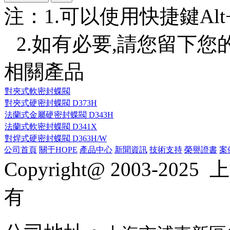
注：1.可以使用快捷鍵Alt+S或
2.如有必要,請您留下您的詳
相關產品
對夾式軟密封蝶閥
對夾式硬密封蝶閥 D373H
法蘭式金屬硬密封蝶閥 D343H
法蘭式軟密封蝶閥 D341X
對焊式硬密封蝶閥 D363H/W
公司首頁
關于HOPE
產品中心
新聞資訊
技術支持
榮譽證書
案
Copyright@ 2003-2025
上
有