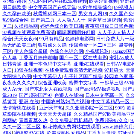
亚洲97超碰
|
少妇内射www在线观看视频
|
欧美淫乱视频
|
亚洲
图日韩欧美
|
中文字幕国产在线天堂
|
97欧美精品综合
|
69视频入
久久孕妇欧美
|
秋霞蝌科网日本一区
|
男女真人网18
|
久久国产免
热9热综合网
|
国产第二页
|
人人澡人人干
|
青青草日逼视频
|
免费
区二
|
久操精品网
|
婷婷色综合欧美日韩
|
夜夜狠狠躁日日躁色视
97视频在线观看免费高清
|
嗯嗯啊啊啊好舒服
|
人人干人人搞人
综合
|
天天夜夜rb
|
99只有精品
|
色婷婷电影网
|
日韩免费大片一
品无码欧美三级
|
狠狠躁久久躁
|
传媒免费一区二区三区
|
殴美牲
三区
|
伊人色综合超碰
|
色综合色综合网
|
小视频玖玖
|
jazzjaz
色人妻
|
丁香五月婷婷啪啪
|
国产一区二区在线电影
|
蜜乳Av成
日韩青操
|
亚洲一本色码中文字幕
|
亚洲s在线观看
|
日韩AV电影
入口
|
18禁在线视频
|
在线免费观看高清无码视频
|
97超碰大
|
天
大图综合色图
|
中文字幕伊人
|
茄子社区国产精品
|
校园春色家庭
夜夜夜久久久久
|
综合亚洲欧美
|
蜜臀中文字幕
|
一起草三级AV
成人Av无
|
国产东北女人在线视频
|
国产高清MV操逼视频
|
国产
堂2019
|
国产超碰国产97
|
色狠人在线99
|
日本中文字幕一区
|
久
草黄页
|
亚洲 在线
|
中国农村熟妇毛片视频
|
中文字幕精品一区
激情蜜桃在线看
|
亚洲天堂热
|
久久亚洲影院一区二区
|
99啪
|
欧
草影院在线视频
|
天天天天天超碰
|
久久精品国产97欧美精品亚
利网站
|
青草青草久热
|
久久免费老司机精品
|
免费超碰97久久
|
久久一区二区三区
|
麻花传媒免费网站在线观看
|
www.婷婷六月
图区
|
蜜桃臀AV在线
|
欧美成熟性爱精品
|
丁香九月激情
|
97bbn
|