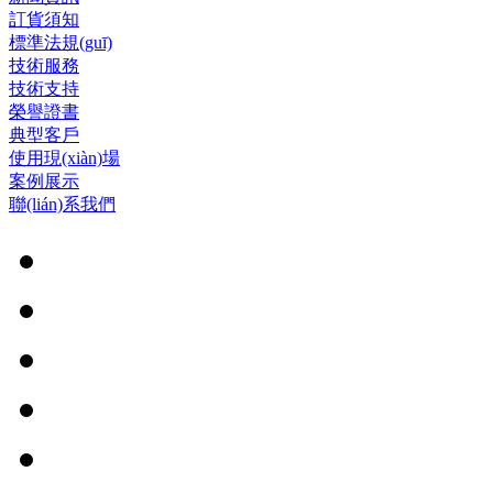
訂貨須知
標準法規(guī)
技術服務
技術支持
榮譽證書
典型客戶
使用現(xiàn)場
案例展示
聯(lián)系我們