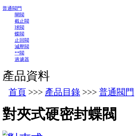
普通閥門
閘閥
截止閥
球閥
蝶閥
止回閥
減壓閥
**閥
過濾器
產品資料
首頁
>>>
產品目錄
>>>
普通閥門
對夾式硬密封蝶閥