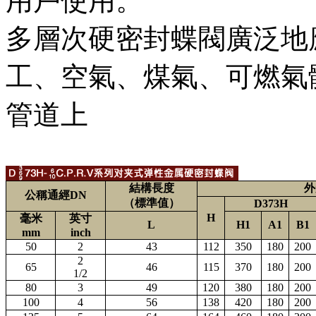
用戶使用。
多層次硬密封蝶閥廣泛地應用到
工、空氣、煤氣、可
管道上
結構長度
外
公稱通經DN
（標準值）
D373H
H
毫米
英寸
L
H1
A1
B1
mm
inch
50
2
43
112
350
180
200
2
65
46
115
370
180
200
1/2
80
3
49
120
380
180
200
100
4
56
138
420
180
200