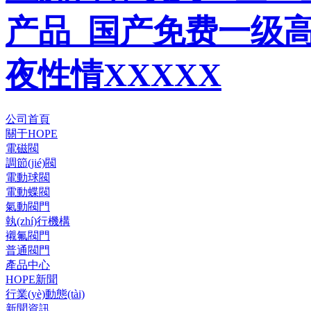
产品_国产免费一级
夜性情XXXXX
公司首頁
關于HOPE
電磁閥
調節(jié)閥
電動球閥
電動蝶閥
氣動閥門
執(zhí)行機構
襯氟閥門
普通閥門
產品中心
HOPE新聞
行業(yè)動態(tài)
新聞資訊