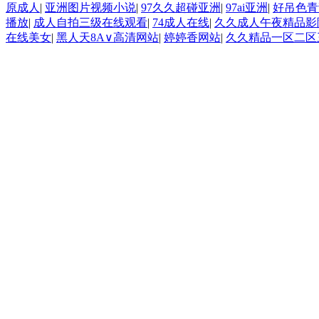
原成人
|
亚洲图片视频小说
|
97久久超碰亚洲
|
97ai亚洲
|
好吊色青
播放
|
成人自拍三级在线观看
|
74成人在线
|
久久成人午夜精品影
在线美女
|
黑人天8A∨高清网站
|
婷婷香网站
|
久久精品一区二区