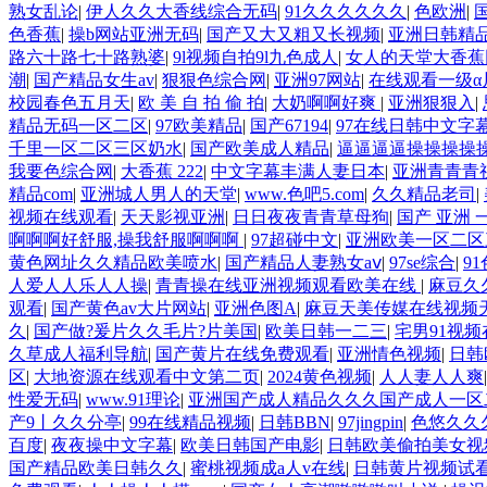
熟女乱论
|
伊人久久大香线综合无码
|
91久久久久久久
|
色欧洲
|
色香蕉
|
操b网站亚洲无码
|
国产又大又粗又长视频
|
亚洲日韩精
路六十路七十路熟婆
|
9l视频自拍9l九色成人
|
女人的天堂大香蕉
潮
|
国产精品女生av
|
狠狠色综合网
|
亚洲97网站
|
在线观看一级α
校园春色五月天
|
欧 美 自 拍 偷 拍
|
大奶啊啊好爽
|
亚洲狠狠入
|
精品无码一区二区
|
97欧美精品
|
国产67194
|
97在线日韩中文字
千里一区二区三区奶水
|
国产欧美成人精品
|
逼逼逼逼操操操操
我要色综合网
|
大香蕉 222
|
中文字幕丰满人妻日本
|
亚洲青青青
精品com
|
亚洲城人男人的天堂
|
www.色吧5.com
|
久久精品老司
|
视频在线观看
|
天天影视亚洲
|
日日夜夜青青草母狗
|
国产 亚洲 
啊啊啊好舒服,操我舒服啊啊啊
|
97超碰中文
|
亚洲欧美一区二区
黄色网址久久精品欧美喷水
|
国产精品人妻熟女aⅴ
|
97se综合
|
9
人爱人人乐人人操
|
青青操在线亚洲视频观看欧美在线
|
麻豆久
观看
|
国产黄色av大片网站
|
亚洲色图A
|
麻豆天美传媒在线视频
久
|
国产做?爰片久久毛片?片美国
|
欧美日韩一二三
|
宅男91视
久草成人福利导航
|
国产黄片在线免费观看
|
亚洲情色视频
|
日韩
区
|
大地资源在线观看中文第二页
|
2024黄色视频
|
人人妻人人爽
性爱无码
|
www.91理论
|
亚洲国产成人精品久久久国产成人一
产9丨久久分亭
|
99在线精品视频
|
日韩BBN
|
97jingpin
|
色悠久久久
百度
|
夜夜操中文字幕
|
欧美日韩国产电影
|
日韩欧美偷拍美女视
国产精品欧美日韩久久
|
蜜桃视频成a人v在线
|
日韩黄片视频试