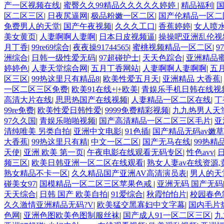
产一区视频在线
|
蜜臀久久99精品久久久久久婷婷
|
精品福利
|
区二区三区
|
日夜尻逼网
|
极品粉嫩一区二区
|
国产伦精品一区二
免费男人的天堂
|
国产午夜视频
|
久久久工口
|
香蕉婷婷
|
女人喷
美女黄页
|
人妻啊啊人妻啊
|
日本日皮视频逼
|
操操吧亚洲乱伦视
月丁香
|
99re69综合
|
夜夜操91744565
|
蜜桃视频精品一区二区
|
9
洲综合
|
日韩一级性爱无码
|
97超碰护士
|
天天色踪合
|
亚洲精品
婷婷色
|
人妻天堂综合网
|
五月丁香网站
|
人妻啊啊人妻啊啊
|
五
区三区
|
99热这里只有精品8
|
欧美性爱五月天
|
亚洲精品 大香蕉
|
一区二区三区免费
|
欧美91在线+|+欧美
|
青娱乐手机日韩在线视
高清大片在线
|
思思热国产在线视频
|
人妻精品一区二区在线
|
丁
99re免费
|
欧美性爱日韩性爱
|
9999免费精彩视频
|
九九热男人天
97久久国
|
青娱乐啪啪视频
|
国产高清精品一区二区三区毛片
|
亚
清纯唯美 另类自拍
|
亚洲中文电影
|
91色插
|
国产精品无码av嫩草
大香蕉
|
99热这里只有精
|
中文一区二区
|
国产无马在线
|
99热精
天使
|
亚洲 欧美 第一页
|
午夜电影在线观看无码专区
|
性色avv
|
频三区
|
欧美日韩亚洲一区二区在线观看
|
熟女人妻av在线资源
熟女精品不卡一区
|
久久精品国产亚洲AV高清演员表
|
男人的天
碰美女97
|
国模精品一区二区三区苹果色戒
|
亚洲无码 国产无码
天天综合
|
日韩 国产 欧美自拍
|
91爱综合
|
秋霞怕怕片
|
校园春色
久久激情亚洲精品无码?V
|
欧美猛交黑寡妇中文字幕
|
国内毛片
色网
|
亚洲色图欧美色图制服丝袜
|
国产成人91一区二区三区
|
九