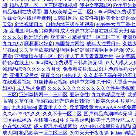
频
|
精品人妻一区二区三区蜜桃视频
|
我中文字幕6区
|
欧美亚洲
精品福利在线观看
|
国人欧美精品一区二区
|
yellow网站免费
先锋女优在线观看视频
|
日韩91网站
|
欧美性夜
|
欧美亚洲综合高
天堂
|
肏逼视频日本
|
自拍内地三级在线观看
|
色婷婷六月丁香七
频
|
亚洲激情综合另类男同
|
成人资源中文字幕在线观看天天
|
福
久久久久
|
欧洲综合色
|
欧美黄业
|
精品无码一区二区三区
|
亚洲
九九九97
|
啊啊啊水好多
|
岛国黄片网站
|
成年人性爱日韩
|
久热
码在线
|
久久草草欧美精品
|
啊啊啊好舒服好爽啊啊啊视频
|
97
费看
|
亚洲激情在线一区二区
|
伊人五月天青青草婷婷
|
中文字幕
特色a在线上
|
yellow网站免费观看日韩高清无码
|
97人人模人人
99精品综合久久久久五月天
|
免费看黄片现成
|
91九色精品熟女
片
|
亚洲天堂另类
|
夜夜久久
|
99热伊人
|
久久老子无码午夜伦不
在线观看视频
|
91丝袜美女视频
|
婷婷中文网
|
久干网
|
大香蕉一
妇AV
|
成人毛片免费
|
久久久久久久久久久久久久久性生活视频
二三区
|
亚洲激情网一二三四区
|
亚洲交性
|
九九热精品在线
|
欧
高清
|
久草午夜
|
草b在线
|
国产综合日韩伦理
|
欧美久久毛片基地
888
|
九九精品99
|
青青伊人久久
|
欧美顶级黄片AAAAA在线免
久久ab
|
999久久久
|
久久不卡一区二区
|
囯戸精品高潮呻吟旡码
|
三区在线播放
|
在线洲亚线
|
中文字幕av色
|
欧美十八禁导航成人
色在线97视频
|
成人蜜乳小视频网站
|
AV99热18这里只有精品
|
成人网
|
极品欧美一区二区三区
|
2003天天干夜夜操
|
juliaan