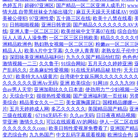
色婷五月
|
超碰97亚洲区
|
国产精品一区二区亚洲人成毛片
|
ww
情大战,自带黑丝袜全力输出骚穴
|
麻豆天天躁天天揉揉AV
|
99
美被公侵犯
|
97亚洲性爱
|
五十路三区在线
|
欧美十八禁在线看
|
91
|
日韩啪啪视频
|
亚洲日韩资源
|
国产精品久久久久久久久AV
线
|
亚洲人妻一区二区三区
|
欧美丝袜中文字幕07在线
|
综合自拍
玩人人添人人澡免费
|
一区二区三区日韩欧美
|
精品久久久久久
洲精品欧洲色
|
熟妇熟女视频一区二区三区
|
粉嫩av一区二区三
精品人人
|
欧美A片中文字幕
|
久久伊人青青草
|
老熟女乱子伦中
妇
|
深田咏美亚洲精品福利社
|
九九久久国产精品怡红院
|
色色色9
激情视频一二三
|
久久鲁干
|
91综合网站
|
五月天久久婷婷亚洲
|
产乱码久久
|
北条麻妃性愛视频
|
91在线无码精品秘 软件
|
天天
久97
|
欧美特大AA级黄片
|
台湾佬中文娱乐网久久久久久久久久
久久久久久久亚洲Av无码
|
亚洲 欧美综合
|
91网18
|
久久九九99
|
合av男人天堂
|
亚洲加勒比久久日本道
|
使劲用力艹少妇视频一
久
|
天综合中文
|
很很热性爱视频
|
国产亚洲福利第一页丝袜
|
另
美综合
|
精品美女久久一二三
|
美女露胸露尿口
|
国模精品娜娜一
片
|
五月天婷婷成人网
|
多乙久久久久久
|
美国精品国产精品
|
亚
三级在线观看
|
67194无码不卡
|
久久av无码
|
日日夜夜精品视频
|
堂亚洲
|
激情久久久
|
可以在线观看AV的网站
|
伊人一区二区在
久久久久久久久com
|
欧美日韩性爱视屏免费看了
|
亚洲国产精
变态综合色
|
九九热国产
|
中文乱码字幕观看视频
|
欧洲综合色
|